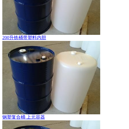
200升铁桶带塑料内胆
钢塑复合桶 上元容器